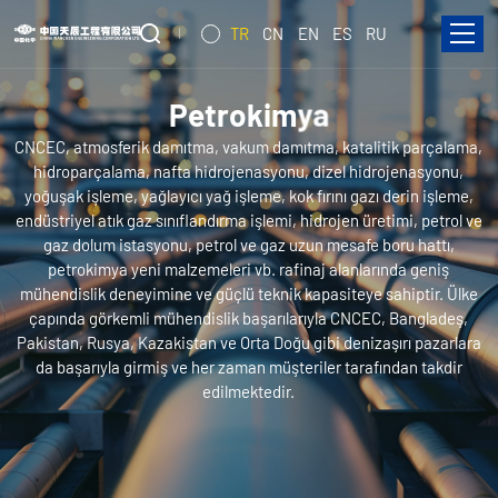
TR
CN
EN
ES
RU
P
e
t
r
o
k
i
m
y
a
CNCEC, atmosferik damıtma, vakum damıtma, katalitik parçalama,
hidroparçalama, nafta hidrojenasyonu, dizel hidrojenasyonu,
yoğuşak işleme, yağlayıcı yağ işleme, kok fırını gazı derin işleme,
endüstriyel atık gaz sınıflandırma işlemi, hidrojen üretimi, petrol ve
gaz dolum istasyonu, petrol ve gaz uzun mesafe boru hattı,
petrokimya yeni malzemeleri vb. rafinaj alanlarında geniş
mühendislik deneyimine ve güçlü teknik kapasiteye sahiptir. Ülke
çapında görkemli mühendislik başarılarıyla CNCEC, Bangladeş,
Pakistan, Rusya, Kazakistan ve Orta Doğu gibi denizaşırı pazarlara
da başarıyla girmiş ve her zaman müşteriler tarafından takdir
edilmektedir.